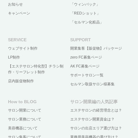
お知らせ
「ウィンバック」
キャンペーン
「REDショット」
「セルマン化粧品」
SERVICE
SUPPORT
ウェブサイト制作
開業集客【販促物】パッケージ
LP制作
zero FC募集ページ
【エステサロン特化型】チラシ制
AK FC募集ページ
作・リーフレット制作
サポートサロン一覧
店内販促物制作
セルマン取扱サロン様募集
How to BLOG
サロン開業編の人気記事
サロン開業について
エステサロンの経営理念とは？
サロン業務について
エステサロン開業資金は？
美容機器について
サロンの出店エリア選び方は？
サロン集客について
業務用美容機器の選び方は？