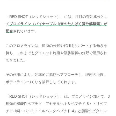
「RED SHOT（レッドショット）」には、注目の有効成分とし
て
ブロメライン（パイナップル由来のたんぱく質分解酵素）が
配合
されています。
このブロメラインは、脂肪の分解や代謝をサポートする働きを
持ち、これまでもダイエット施術や脂肪溶解の分野で活用され
てきました。
その作用により、効率的に脂肪へアプローチし、理想の小顔、
ボディラインづくりを後押ししてくれます。
「RED SHOT（レッドショット）」は、ブロメライン加えて、3
種類の機能性ペプチド「アセチルヘキサペプチド-8・トリペプ
チド-1銅・パルミトイルペンタペプチド-4」と脂溶性ビタミン