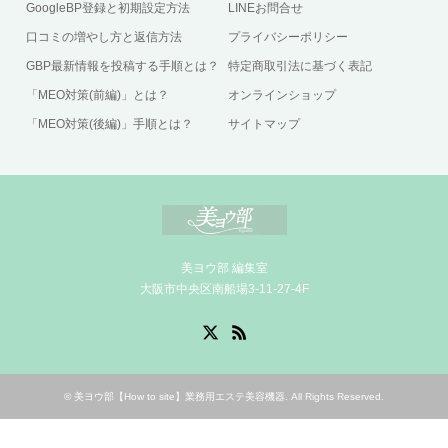
GoogleBP登録と初期設定方法
LINEお問合せ
口コミの増やし方と返信方法
プライバシーポリシー
GBP最新情報を投稿する手順とは？
特定商取引法に基づく表記
「MEO対策(前編)」とは？
オンラインショップ
「MEO対策(後編)」手順とは？
サイトマップ
美ヨウ部 編集室
大阪市中央区南船場3-11-27-4F
X
RSS
©
美ヨウ部【How to site】業務用エステ美容機器
. All Rights Reserved.