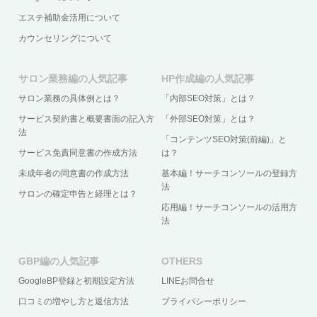
エステ補助金活用について
カウンセリングについて
サロン業務編の人気記事
HP作成編の人気記事
サロン業務の具体例とは？
「内部SEO対策」とは？
サービス契約書と概要書面の記入方
「外部SEO対策」とは？
法
「コンテンツSEO対策(前編)」と
サービス免責同意書の作成方法
は？
未成年者の同意書の作成方法
基本編！サーチコンソールの登録方
法
サロンの確定申告と経理とは？
応用編！サーチコンソールの活用方
法
GBP編の人気記事
OTHERS
GoogleBP登録と初期設定方法
LINEお問合せ
口コミの増やし方と返信方法
プライバシーポリシー