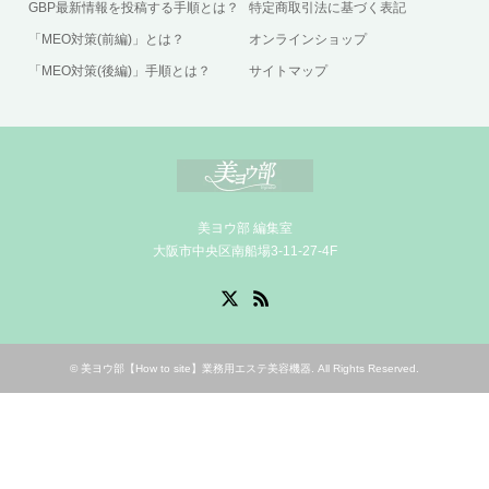
GBP最新情報を投稿する手順とは？
特定商取引法に基づく表記
「MEO対策(前編)」とは？
オンラインショップ
「MEO対策(後編)」手順とは？
サイトマップ
美ヨウ部 編集室
大阪市中央区南船場3-11-27-4F
X
RSS
©
美ヨウ部【How to site】業務用エステ美容機器
. All Rights Reserved.