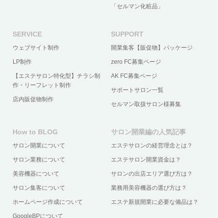
「セルマン化粧品」
SERVICE
SUPPORT
ウェブサイト制作
開業集客【販促物】パッケージ
LP制作
zero FC募集ページ
【エステサロン特化型】チラシ制
AK FC募集ページ
作・リーフレット制作
サポートサロン一覧
店内販促物制作
セルマン取扱サロン様募集
How to BLOG
サロン開業編の人気記事
サロン開業について
エステサロンの経営理念とは？
サロン業務について
エステサロン開業資金は？
美容機器について
サロンの出店エリア選び方は？
サロン集客について
業務用美容機器の選び方は？
ホームページ作成について
エステ新規開業に必要な備品は？
GoogleBPについて