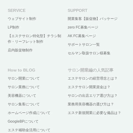
SERVICE
SUPPORT
ウェブサイト制作
開業集客【販促物】パッケージ
LP制作
zero FC募集ページ
【エステサロン特化型】チラシ制
AK FC募集ページ
作・リーフレット制作
サポートサロン一覧
店内販促物制作
セルマン取扱サロン様募集
How to BLOG
サロン開業編の人気記事
サロン開業について
エステサロンの経営理念とは？
サロン業務について
エステサロン開業資金は？
美容機器について
サロンの出店エリア選び方は？
サロン集客について
業務用美容機器の選び方は？
ホームページ作成について
エステ新規開業に必要な備品は？
GoogleBPについて
エステ補助金活用について