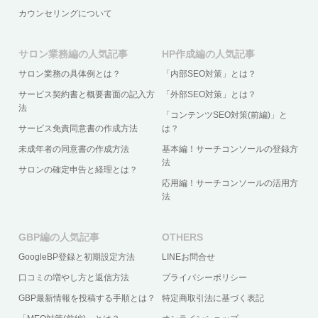
カウンセリングについて
サロン業務編の人気記事
HP作成編の人気記事
サロン業務の具体例とは？
「内部SEO対策」とは？
サービス契約書と概要書面の記入方
「外部SEO対策」とは？
法
「コンテンツSEO対策(前編)」と
サービス免責同意書の作成方法
は？
未成年者の同意書の作成方法
基本編！サーチコンソールの登録方
法
サロンの確定申告と経理とは？
応用編！サーチコンソールの活用方
法
GBP編の人気記事
OTHERS
GoogleBP登録と初期設定方法
LINEお問合せ
口コミの増やし方と返信方法
プライバシーポリシー
GBP最新情報を投稿する手順とは？
特定商取引法に基づく表記