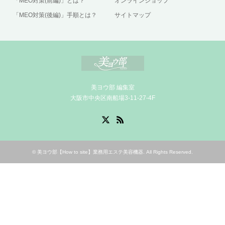
「MEO対策(前編)」とは？
オンラインショップ
「MEO対策(後編)」手順とは？
サイトマップ
美ヨウ部 編集室
大阪市中央区南船場3-11-27-4F
X
RSS
©
美ヨウ部【How to site】業務用エステ美容機器
. All Rights Reserved.