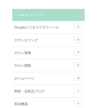
How to カテゴリー
Googleビジネスプロフィール
8
カウンセリング
8
サロン業務
8
サロン開業
6
ホームページ
21
商材・化粧品ブログ
1
美容機器
5